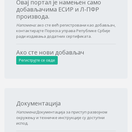
Овај портал је намењен само
добављачима ЕСИР и Л-ПФР
производа.
Напомена:
ако сте већ регистровани као добављач,
контактирајте Пореска управа Републике Србије
ради издавања додатних сертификата.
Ако сте нови добављач
Региструјте се овде
Документација
Напомена:
Документација за приступ развојном
окружењу и техничке инструкције су доступни
испод.