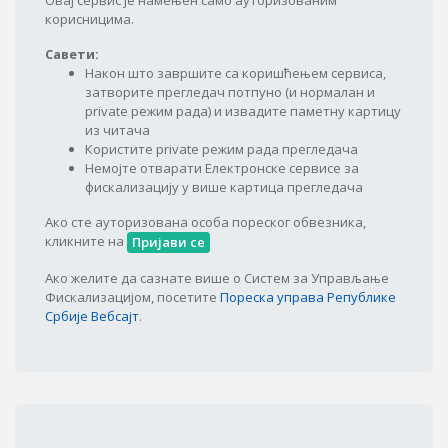
Овај сервис је намењен само ауторизованим
корисницима.
Савети:
Након што завршите са коришћењем сервиса,
затворите прегледач потпуно (и нормалан и
private режим рада) и извадите паметну картицу
из читача
Користите private режим рада прегледача
Немојте отварати Електронске сервисе за
фискализацију у више картица прегледача
Ако сте ауторизована особа пореског обвезника,
кликните на
Пријави се
Ако желите да сазнате више о Систем за Управљање
Фискализацијом, посетите
Пореска управа Републике
Србије Вебсајт
.